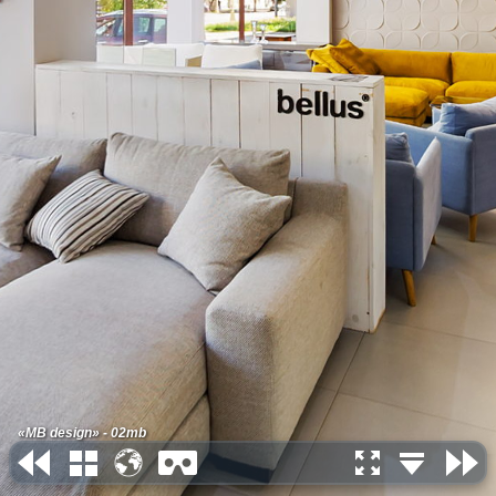
«MB design» - 02mb